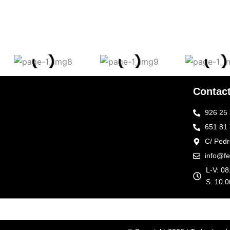
Contac
926 25 
651 81 
C/ Pedr
info@fe
L-V: 08
S: 10:0