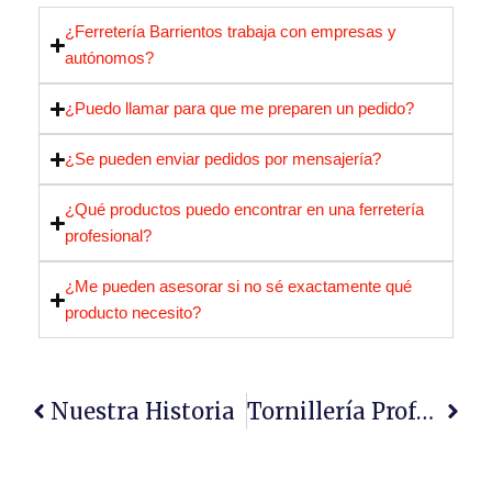
¿Ferretería Barrientos trabaja con empresas y
autónomos?
¿Puedo llamar para que me preparen un pedido?
¿Se pueden enviar pedidos por mensajería?
¿Qué productos puedo encontrar en una ferretería
profesional?
¿Me pueden asesorar si no sé exactamente qué
producto necesito?
Ant
Sigu
Nuestra Historia
Tornillería Profesional: Cómo Elegir Tornillos, Tacos Y Anclajes Según El Trabajo