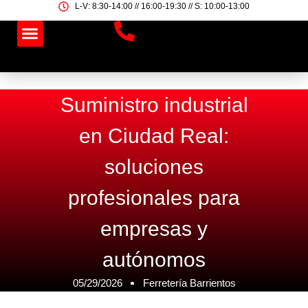
Ir
L-V: 8:30-14:00 // 16:00-19:30 // S: 10:00-13:00
al
contenido
Suministro industrial
en Ciudad Real:
soluciones
profesionales para
empresas y
autónomos
05/29/2026
Ferretería Barrientos