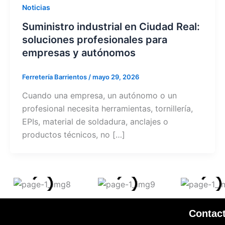
Noticias
Suministro industrial en Ciudad Real:
soluciones profesionales para
empresas y autónomos
Ferretería Barrientos
/
mayo 29, 2026
Cuando una empresa, un autónomo o un
profesional necesita herramientas, tornillería,
EPIs, material de soldadura, anclajes o
productos técnicos, no […]
Contac