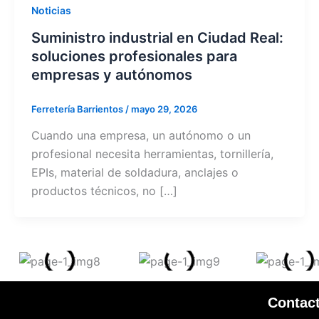
Noticias
Suministro industrial en Ciudad Real:
soluciones profesionales para
empresas y autónomos
Ferretería Barrientos
/
mayo 29, 2026
Cuando una empresa, un autónomo o un
profesional necesita herramientas, tornillería,
EPIs, material de soldadura, anclajes o
productos técnicos, no […]
Contac